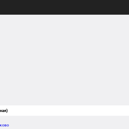
ная)
аково