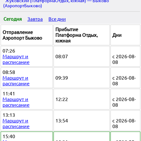
Жуковский (ПлатформаОтдых, южная) — Быково
(АэропортБыково)
Сегодня
Завтра
Все дни
Прибытие
Отправление
Платформа Отдых,
Дни
Аэропорт Быково
южная
07:26
Маршрут и
08:07
с 2026-08-
расписание
08
08:58
Маршрут и
09:39
с 2026-08-
расписание
08
11:41
Маршрут и
12:22
с 2026-08-
расписание
08
13:13
Маршрут и
13:54
с 2026-08-
расписание
08
15:40