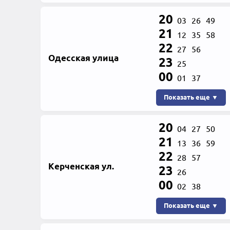
20
03
26
49
21
12
35
58
22
27
56
Одесская улица
23
25
00
01
37
Показать еще ▼
20
04
27
50
21
13
36
59
22
28
57
Керченская ул.
23
26
00
02
38
Показать еще ▼