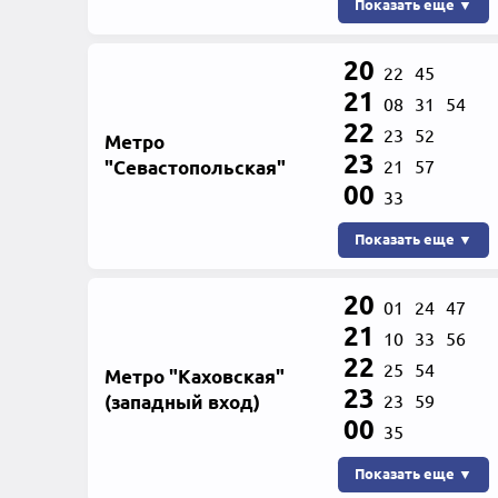
Показать еще ▼
20
22
45
21
08
31
54
22
23
52
Метро
23
"Севастопольская"
21
57
00
33
Показать еще ▼
20
01
24
47
21
10
33
56
22
25
54
Метро "Каховская"
23
(западный вход)
23
59
00
35
Показать еще ▼