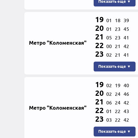
Показать еще ▼
19
01
18
39
20
01
23
45
21
05
23
41
Метро "Коломенская"
22
00
21
42
23
02
21
41
Показать еще ▼
19
02
19
40
20
02
24
46
21
06
24
42
Метро "Коломенская"
22
01
22
43
23
03
22
42
Показать еще ▼