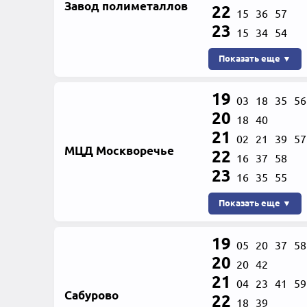
Завод полиметаллов
22
15
36
57
23
15
34
54
Показать еще ▼
19
03
18
35
56
20
18
40
21
02
21
39
57
МЦД Москворечье
22
16
37
58
23
16
35
55
Показать еще ▼
19
05
20
37
58
20
20
42
21
04
23
41
59
Сабурово
22
18
39