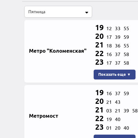
19
12
33
55
20
17
39
59
21
18
36
55
Метро "Коломенская"
22
16
37
58
23
17
37
58
Показать еще ▼
19
16
37
59
20
21
43
21
03
21
39
58
Метромост
22
19
40
23
01
20
40