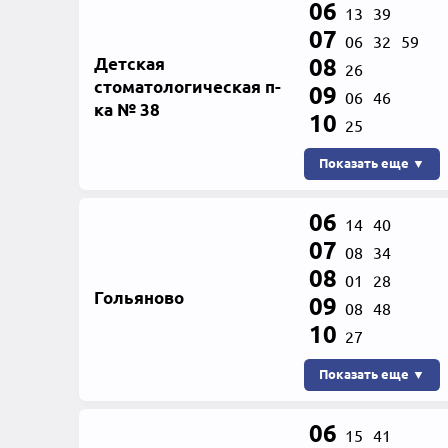
06
13
39
07
06
32
59
Детская
08
26
стоматологическая п-
09
06
46
ка № 38
10
25
Показать еще ▼
06
14
40
07
08
34
08
01
28
Гольяново
09
08
48
10
27
Показать еще ▼
06
15
41