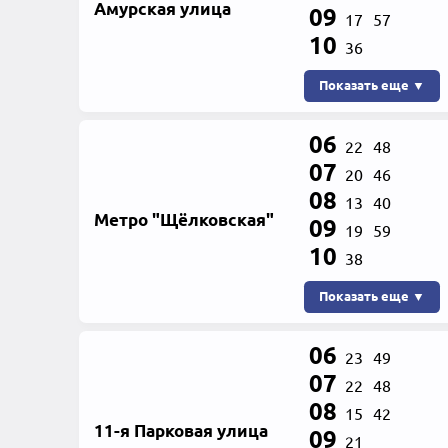
Амурская улица
09
17
57
10
36
Показать еще ▼
06
22
48
07
20
46
08
13
40
Метро "Щёлковская"
09
19
59
10
38
Показать еще ▼
06
23
49
07
22
48
08
15
42
11-я Парковая улица
09
21