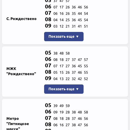
05
37
47
57
06
07
17
26
36
46
56
07
06
16
26
35
44
54
08
С. Рождествено
04
14
25
36
45
54
09
03
12
21
31
41
51
Показать еще ▼
05
38
48
58
06
08
18
27
37
47
57
07
07
17
27
36
45
55
МЖК
08
05
15
26
37
46
55
"Рождествено"
09
04
13
22
32
42
52
Показать еще ▼
05
39
49
59
06
09
19
28
38
48
58
07
Метро
08
18
28
37
46
56
08
"Пятницкое
06
16
27
38
47
56
шоссе"