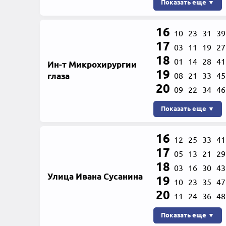
Показать еще ▼
16
10
23
31
39
17
03
11
19
27
18
01
14
28
41
Ин-т Микрохирургии
19
глаза
08
21
33
45
20
09
22
34
46
Показать еще ▼
16
12
25
33
41
17
05
13
21
29
18
03
16
30
43
Улица Ивана Сусанина
19
10
23
35
47
20
11
24
36
48
Показать еще ▼