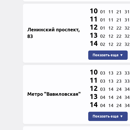
10
01
11
21
31
11
01
11
21
31
12
01
12
22
32
Ленинский проспект,
13
83
02
12
22
32
14
02
12
22
32
Показать еще ▼
10
03
13
23
33
11
03
13
23
33
12
03
14
24
34
Метро "Вавиловская"
13
04
14
24
34
14
04
14
24
34
Показать еще ▼