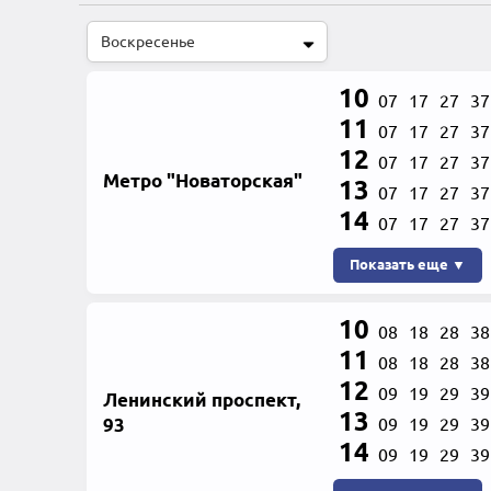
10
07
17
27
37
11
07
17
27
37
12
07
17
27
37
Метро "Новаторская"
13
07
17
27
37
14
07
17
27
37
Показать еще ▼
10
08
18
28
38
11
08
18
28
38
12
09
19
29
39
Ленинский проспект,
13
93
09
19
29
39
14
09
19
29
39