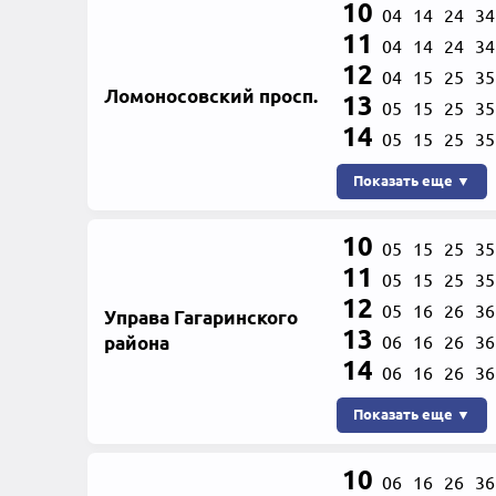
10
04
14
24
34
11
04
14
24
34
12
04
15
25
35
Ломоносовский просп.
13
05
15
25
35
14
05
15
25
35
Показать еще ▼
10
05
15
25
35
11
05
15
25
35
12
05
16
26
36
Управа Гагаринского
13
района
06
16
26
36
14
06
16
26
36
Показать еще ▼
10
06
16
26
36