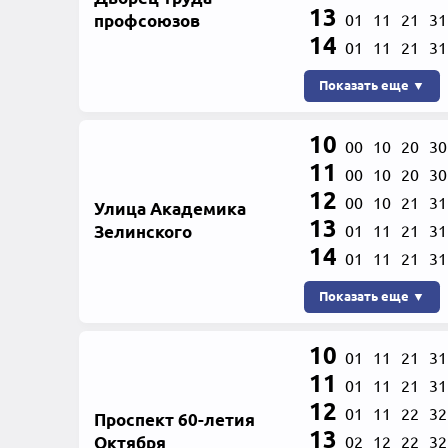
13
профсоюзов
01
11
21
31
14
01
11
21
31
Показать еще ▼
10
00
10
20
30
11
00
10
20
30
12
00
10
21
31
Улица Академика
13
Зелинского
01
11
21
31
14
01
11
21
31
Показать еще ▼
10
01
11
21
31
11
01
11
21
31
12
01
11
22
32
Проспект 60-летия
13
Октября
02
12
22
32