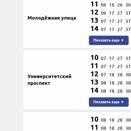
11
06
16
26
36
12
06
17
27
37
Молодёжная улица
13
07
17
27
37
14
07
17
27
37
Показать еще ▼
10
07
17
27
37
11
07
17
27
37
12
07
18
28
38
Университетский
13
проспект
08
18
28
38
14
08
18
28
38
Показать еще ▼
10
08
18
28
38
11
08
18
28
38