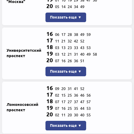
01
10
19
29
38
47
56
"Москва"
20
05
14
24
34
49
Показать еще ▼
16
06
17
28
38
49
59
17
11
21
32
42
52
18
03
13
23
33
43
53
Университетский
19
03
12
21
31
40
49
58
проспект
20
07
16
26
36
51
Показать еще ▼
16
09
20
31
41
52
17
02
15
25
36
46
56
18
07
17
27
37
47
57
Ломоносовский
19
07
16
25
35
44
53
проспект
20
02
11
20
30
40
55
Показать еще ▼